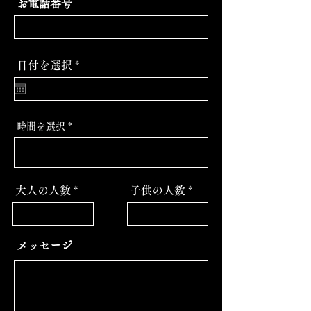
お電話番号
r
日付を選択
*
e
q
u
i
r
時間を選択
e
d
大人の人数
子供の人数
メッセージ